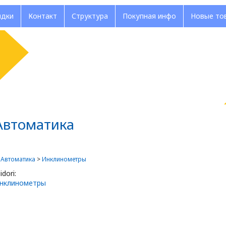
идки
Контакт
Структура
Покупная инфо
Новые то
Автоматика
>
Автоматика
>
Инклинометры
idori:
нклинометры