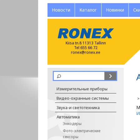
Новости
Каталог
Новинки
Ск
Kiisa tn.8 11313 Tallinn
Tel 655 66 72
ronex@ronex.ee
Измерительные приборы
Видео-охранные системы
M
Звука-и светотехника
И
Автоматика
Энкодеры
Фото-электрические
сенсоры