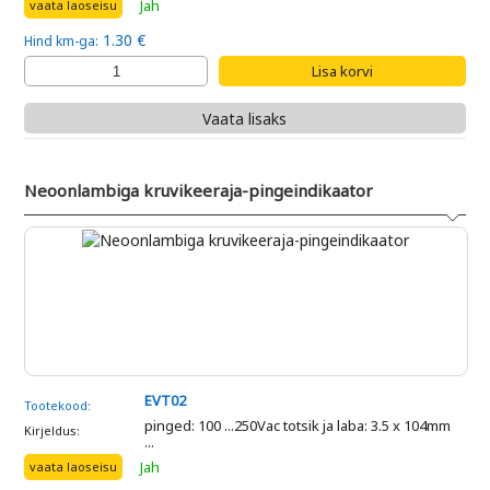
Jah
vaata laoseisu
1.30 €
Hind km-ga:
Vaata lisaks
Neoonlambiga kruvikeeraja-pingeindikaator
EVT02
Tootekood:
pinged: 100 ...250Vac totsik ja laba: 3.5 x 104mm
Kirjeldus:
...
Jah
vaata laoseisu