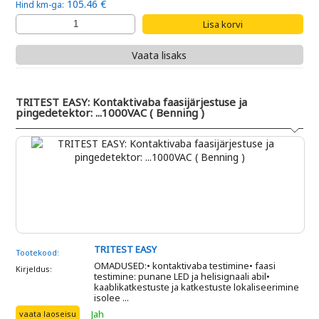
105.46 €
Hind km-ga:
Vaata lisaks
TRITEST EASY: Kontaktivaba faasijärjestuse ja
pingedetektor: ...1000VAC ( Benning )
TRITEST EASY
Tootekood:
OMADUSED:• kontaktivaba testimine• faasi
Kirjeldus:
testimine: punane LED ja helisignaali abil•
kaablikatkestuste ja katkestuste lokaliseerimine
isolee ...
Jah
vaata laoseisu