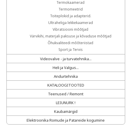
Termokaamerad
Termomeetrid
Toiteplokid ja adapterid.
Ultraheliga lekkekaamerad
Vibratsiooni mõõtjad
Värvikihi, materjali paksuse ja kõvaduse mõõtjad
Õhukvaliteedi mõõteriistad
Sport ja Tervis
Videovalve - ja turvatehnika...
Heli ja Valgus...
Andurtehnika
KATALOOGITOOTED
Teenused / Remont
LEIUNURK !
Kaubamärgid
Elektroonika Romude ja Patareide kogumine