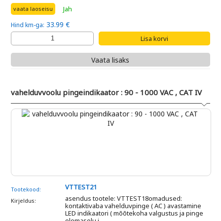
Jah
vaata laoseisu
33.99 €
Hind km-ga:
Vaata lisaks
vahelduvvoolu pingeindikaator : 90 - 1000 VAC , CAT IV
VTTEST21
Tootekood:
asendus tootele: VTTEST18omadused:
Kirjeldus:
kontaktivaba vahelduvpinge ( AC ) avastamine
LED indikaatori ( mõõtekoha valgustus ja pinge
olemasolu i ...