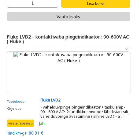
Vaata lisaks
Fluke LVD2 - kontaktivaba pingeindikaator : 90-600V AC
( Fluke )
Fluke LVD2
Tootekood:
• vahelduvpinge pingeindikaator + taskulamp•
Kirjeldus:
90 ...600 V AC• 2 tundlikkusnivood• lähidistantsilt
vahelduvpinge avastamine ( sinine LED ) • a ...
Jah
vaata laoseisu
80.91 €
Hind km-ga: