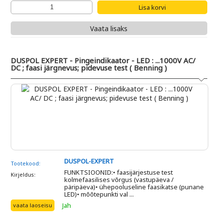
Vaata lisaks
DUSPOL EXPERT - Pingeindikaator - LED : ...1000V AC/
DC ; faasi järgnevus; pidevuse test ( Benning )
DUSPOL-EXPERT
Tootekood:
FUNKTSIOONID:• faasijärjestuse test
Kirjeldus:
kolmefaasilises võrgus (vastupäeva /
päripäeva)• ühepooluseline faasikatse (punane
LED)• mõõtepunkti val ...
Jah
vaata laoseisu