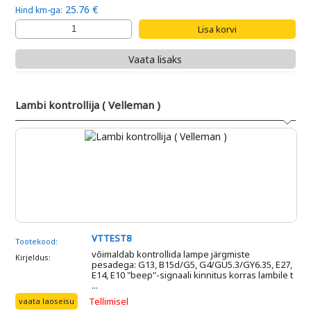
25.76 €
Hind km-ga:
Vaata lisaks
Lambi kontrollija ( Velleman )
VTTEST8
Tootekood:
võimaldab kontrollida lampe järgmiste
Kirjeldus:
pesadega: G13, B15d/G5, G4/GU5.3/GY6.35, E27,
E14, E10 "beep"-signaali kinnitus korras lambile t
...
Tellimisel
vaata laoseisu