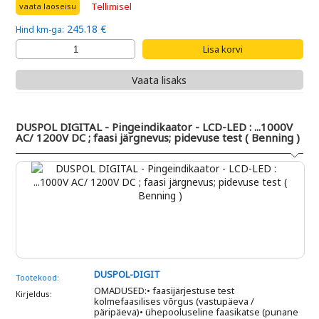
Tellimisel
vaata laoseisu
245.18 €
Hind km-ga:
Vaata lisaks
DUSPOL DIGITAL - Pingeindikaator - LCD-LED : ...1000V
AC/ 1200V DC ; faasi järgnevus; pidevuse test ( Benning )
DUSPOL-DIGIT
Tootekood:
OMADUSED:• faasijärjestuse test
Kirjeldus:
kolmefaasilises võrgus (vastupäeva /
päripäeva)• ühepooluseline faasikatse (punane