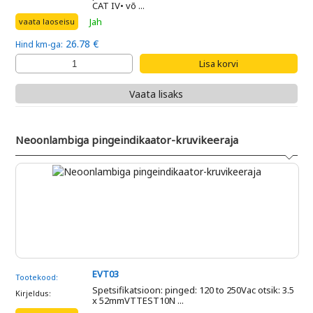
CAT IV• võ ...
Jah
vaata laoseisu
26.78 €
Hind km-ga:
Vaata lisaks
Neoonlambiga pingeindikaator-kruvikeeraja
EVT03
Tootekood:
Spetsifikatsioon: pinged: 120 to 250Vac otsik: 3.5
Kirjeldus:
x 52mmVTTEST10N ...