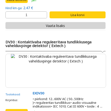
Jah
2.47 €
Hind km-ga:
Vaata lisaks
DV30 : Kontaktivaba reguleeritava tundlikkusega
vahelduvpinge detektor ( Extech )
EXDV30
Tootekood:
• piirkond: 12...600V AC ( 50...500Hz
Kirjeldus:
)• reguleeritav tundlikkus• audio-visuaalne
indikatsioon• IEC 1010; Cat III 600V • toide : 4 ...