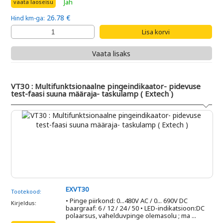
Jah
vaata laoseisu
26.78 €
Hind km-ga:
Vaata lisaks
VT30 : Multifunktsionaalne pingeindikaator- pidevuse
test-faasi suuna määraja- taskulamp ( Extech )
EXVT30
Tootekood:
• Pinge piirkond: 0...480V AC / 0... 690V DC
Kirjeldus:
baargraaf: 6 / 12 / 24 / 50 • LED-indikatsioon:DC
polaarsus, vahelduvpinge olemasolu ; ma ...