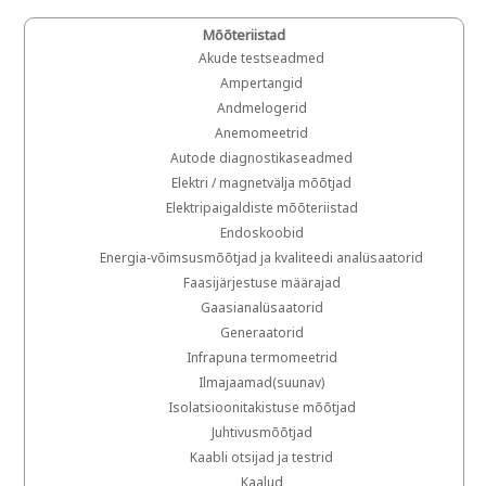
Mõõteriistad
Akude testseadmed
Ampertangid
Andmelogerid
Anemomeetrid
Autode diagnostikaseadmed
Elektri / magnetvälja mõõtjad
Elektripaigaldiste mõõteriistad
Endoskoobid
Energia-võimsusmõõtjad ja kvaliteedi analüsaatorid
Faasijärjestuse määrajad
Gaasianalüsaatorid
Generaatorid
Infrapuna termomeetrid
Ilmajaamad(suunav)
Isolatsioonitakistuse mõõtjad
Juhtivusmõõtjad
Kaabli otsijad ja testrid
Kaalud