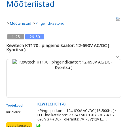
Mõõteriistad
>
Mõõteriistad
>
Pingeindikaatorid
1-25
26-50
Kewtech KT170 : pingeindikaator: 12-690V AC/DC (
Kyoritsu )
KEWTECHKT170
Tootekood:
• Pinge piirkond: 12... 690V AC /DC( 16..500Hz )•
Kirjeldus:
LED-indikatsioon:12 / 24 / 50 / 120 / 230 / 400 /
690 V ;(+-) DC• Tolerants: 7V+-3V(12V LE ...
Jah
vaata laoseisu