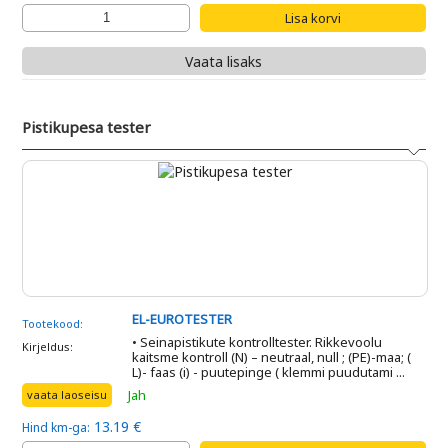
Vaata lisaks
Pistikupesa tester
EL-EUROTESTER
Tootekood:
• Seinapistikute kontrolltester. Rikkevoolu
Kirjeldus:
kaitsme kontroll (N) – neutraal, null ; (PE)-maa; (
L)- faas (i) - puutepinge ( klemmi puudutami ...
Jah
vaata laoseisu
13.19 €
Hind km-ga: