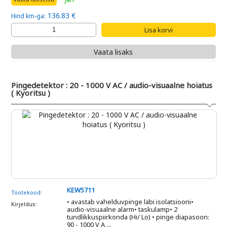
136.83 €
Hind km-ga:
Vaata lisaks
Pingedetektor : 20 - 1000 V AC / audio-visuaalne hoiatus
( Kyoritsu )
KEW5711
Tootekood:
• avastab vahelduvpinge läbi isolatsiooni•
Kirjeldus:
audio-visuaalne alarm• taskulamp• 2
tundlikkuspiirkonda (Hi/ Lo) • pinge diapasoon:
90 - 1000 V A ...