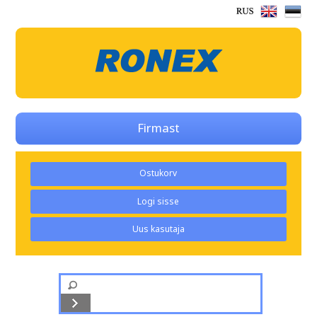
Firmast
Ostukorv
Logi sisse
Uus kasutaja