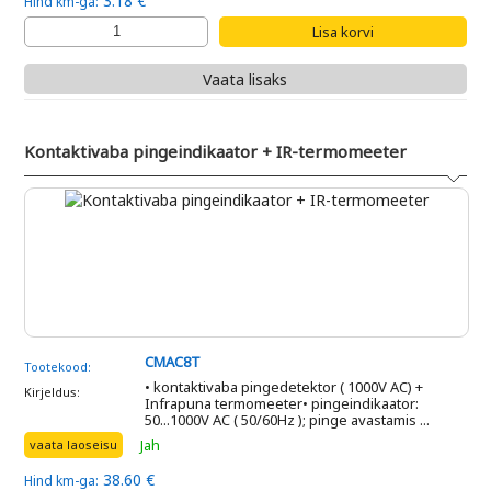
3.18 €
Hind km-ga:
Vaata lisaks
Kontaktivaba pingeindikaator + IR-termomeeter
CMAC8T
Tootekood:
• kontaktivaba pingedetektor ( 1000V AC) +
Kirjeldus:
Infrapuna termomeeter• pingeindikaator:
50...1000V AC ( 50/60Hz ); pinge avastamis ...
Jah
vaata laoseisu
38.60 €
Hind km-ga: