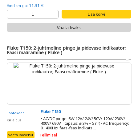
11.31 €
Hind km-ga:
Vaata lisaks
Fluke T150: 2-juhtmeline pinge ja pidevuse indikaator;
Faasi määramine ( Fluke )
Fluke T150
Tootekood:
• AC/DC pinge: 6V/ 12V/ 24V/ 50V/ 120V/ 230V/
Kirjeldus:
400V/ 690V täpsus: ±(3% + 5 nr)• AC frequency:
0...400Hz• faas-faas indikats ...
Tellimisel
vaata laoseisu