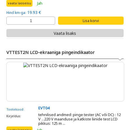
Jah
vaata laoseisu
19.93 €
Hind km-ga:
Vaata lisaks
VTTEST2N LCD-ekraaniga pingeindikaator
EVT04
Tootekood:
tehnilised andmed: pinge tester (AC või DC) : 12
Kirjeldus:
V ...220 V maanduse ja katkiste liinide test LCD
pikkus: 125 m ...
vaata laoseisu