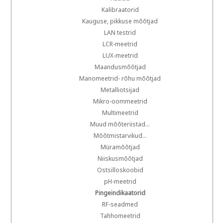
Kalibraatorid
Kauguse, pikkuse mõõtjad
LAN testrid
LCR-meetrid
LUX-meetrid
Maandusmõõtjad
Manomeetrid- rõhu mõõtjad
Metalliotsijad
Mikro-oommeetrid
Multimeetrid
Muud mõõteriistad...
Mõõtmistarvikud...
Müramõõtjad
Niiskusmõõtjad
Ostsilloskoobid
pH-meetrid
Pingeindikaatorid
RF-seadmed
Tahhomeetrid