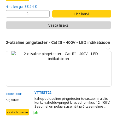
88.54 €
Hind km-ga:
Vaata lisaks
2-otsaline pingetester - Cat III - 400V - LED indikatsioon
VTTEST22
Tootekood:
kahepooluseline pingetester tuvastab nii alalis-
Kirjeldus:
kui ka vahelduvpinget laias vahemikus 12–400 V.
Seadmel on polaarsuse näit ja 6-tasemeline ...
Jah
vaata laoseisu