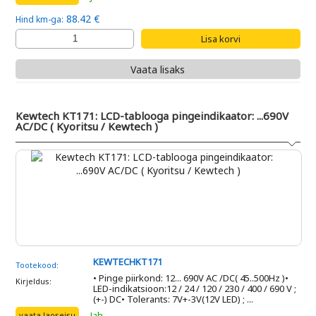
88.42 €
Hind km-ga:
Vaata lisaks
Kewtech KT171: LCD-tablooga pingeindikaator: ...690V
AC/DC ( Kyoritsu / Kewtech )
KEWTECHKT171
Tootekood:
• Pinge piirkond: 12... 690V AC /DC( 45..500Hz )•
Kirjeldus:
LED-indikatsioon:12 / 24 / 120 / 230 / 400 / 690 V ;
(+-) DC• Tolerants: 7V+-3V(12V LED) ; ...
Jah
vaata laoseisu