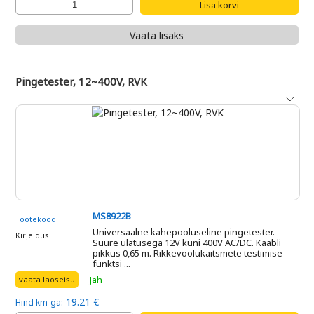
Vaata lisaks
Pingetester, 12~400V, RVK
MS8922B
Tootekood:
Universaalne kahepooluseline pingetester.
Kirjeldus:
Suure ulatusega 12V kuni 400V AC/DC. Kaabli
pikkus 0,65 m. Rikkevoolukaitsmete testimise
funktsi ...
Jah
vaata laoseisu
19.21 €
Hind km-ga: