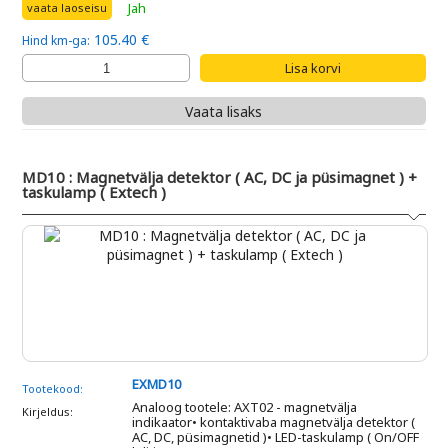
Jah
vaata laoseisu
105.40 €
Hind km-ga:
Vaata lisaks
MD10 : Magnetvälja detektor ( AC, DC ja püsimagnet ) +
taskulamp ( Extech )
EXMD10
Tootekood:
Analoog tootele: AXT02 - magnetvälja
Kirjeldus:
indikaator• kontaktivaba magnetvälja detektor (
AC, DC, püsimagnetid )• LED-taskulamp ( On/OFF