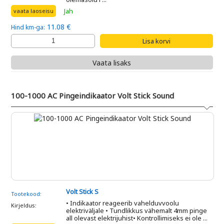
Jah
vaata laoseisu
11.08 €
Hind km-ga:
Vaata lisaks
100-1000 AC Pingeindikaator Volt Stick Sound
Volt Stick S
Tootekood:
• Indikaator reageerib vahelduvvoolu
Kirjeldus:
elektriväljale • Tundlikkus vähemalt 4mm pinge
all olevast elektrijuhist• Kontrollimiseks ei ole ...