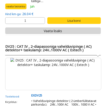
lülitiga ...
Jah
vaata laoseisu
26.04 €
Hind km-ga:
Vaata lisaks
DV25 : CAT IV , 2-diapasooniga vahelduvipinge ( AC)
detektor+ taskulamp: 24V...1000V AC ( Extech )
EXDV25
Tootekood:
• Vahelduvipinge detektor ( 2 ümberlülitatavat
Kirjeldus:
piirkonda ): 24V...100V AC 100V... 1000 V AC •