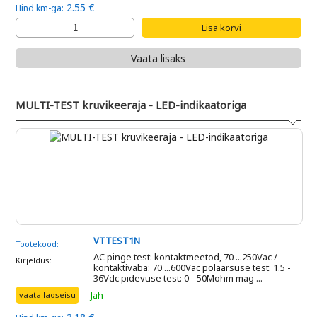
2.55 €
Hind km-ga:
Vaata lisaks
MULTI-TEST kruvikeeraja - LED-indikaatoriga
VTTEST1N
Tootekood:
AC pinge test: kontaktmeetod, 70 ...250Vac /
Kirjeldus:
kontaktivaba: 70 ...600Vac polaarsuse test: 1.5 -
36Vdc pidevuse test: 0 - 50Mohm mag ...
Jah
vaata laoseisu