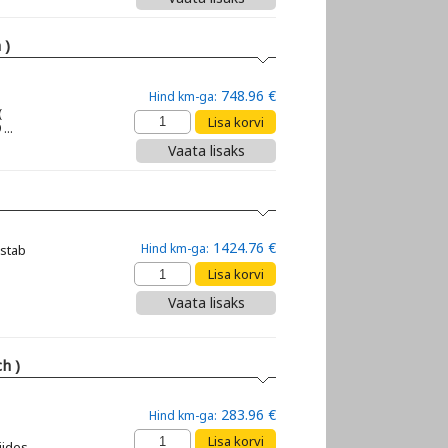
 )
748.96 €
Hind km-ga:
(
...
Vaata lisaks
1424.76 €
Hind km-ga:
estab
Vaata lisaks
h )
283.96 €
Hind km-ga:
iides