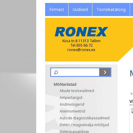
Firmast
Uudised
Tootekataloog
Kiisa tn.8 11313 Tallinn
Tel 655 66 72
ronex@ronex.ee
Mõõteriistad
Akude testseadmed
Ampertangid
V
Andmelogerid
Anemomeetrid
Autode diagnostikaseadmed
Elektri / magnetvälja mõõtjad
Elektripaigaldiste