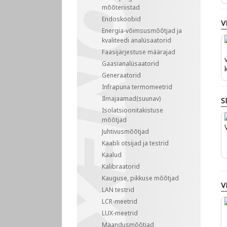
mõõteriistad
Endoskoobid
V
Energia-võimsusmõõtjad ja
kvaliteedi analüsaatorid
Faasijärjestuse määrajad
Gaasianalüsaatorid
Generaatorid
Infrapuna termomeetrid
Ilmajaamad(suunav)
S
Isolatsioonitakistuse
mõõtjad
Juhtivusmõõtjad
Kaabli otsijad ja testrid
Kaalud
Kalibraatorid
Kauguse, pikkuse mõõtjad
V
LAN testrid
LCR-meetrid
LUX-meetrid
Maandusmõõtjad