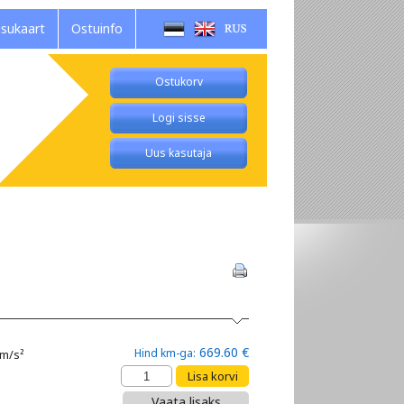
isukaart
Ostuinfo
Ostukorv
Logi sisse
Uus kasutaja
669.60 €
Hind km-ga:
 m/s²
.
Vaata lisaks