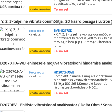
seadistusteks ja andmete ...
Tellimisel
vaata laoseisu
, Y, Z, 3-teljeline vibratsioonimõõtja ; SD kaardipesaga ( Lutron 
BVB-8217SD
Tootekood:
• X, Y, Z, 3 -teljeline vibratsioonimõõtja•
Kirjeldus:
mõõtmised: kiirendus(200 m/s2.), kiiru
mm/s.), nihe(( p-p ) : 2 mm.).• kiirendus 
...1 ...
Tellimisel
vaata laoseisu
D2070.HA-WB -Inimesele mõjuva vibratsiooni hindamise analüs
HD2070HAWB
Tootekood:
Komplekt inimesele mõjuva vibratsioo
Kirjeldus:
hindamiseks vastavalt standarditele I
5349 ja ISO 2631.Komplekt koosneb
järgmistest koodidest:• HD2 ...
Tellimisel
vaata laoseisu
D2070BV - Ehitiste vibratsiooni analüsaator ( Delta Ohm / Sens