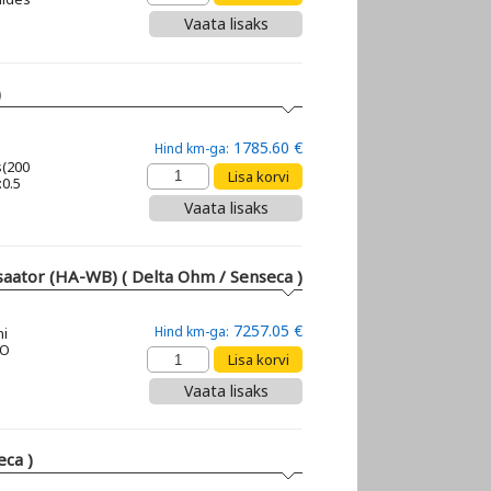
Vaata lisaks
)
1785.60 €
Hind km-ga:
s(200
:0.5
Vaata lisaks
aator (HA-WB) ( Delta Ohm / Senseca )
7257.05 €
Hind km-ga:
ni
SO
Vaata lisaks
eca )