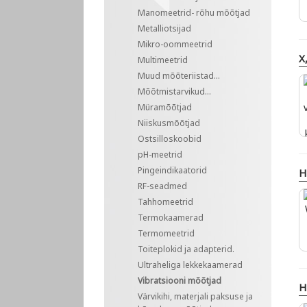
Manomeetrid- rõhu mõõtjad
Metalliotsijad
Mikro-oommeetrid
X
Multimeetrid
Muud mõõteriistad...
Mõõtmistarvikud...
Müramõõtjad
Niiskusmõõtjad
Ostsilloskoobid
pH-meetrid
Pingeindikaatorid
H
RF-seadmed
Tahhomeetrid
Termokaamerad
Termomeetrid
Toiteplokid ja adapterid.
Ultraheliga lekkekaamerad
Vibratsiooni mõõtjad
H
Värvikihi, materjali paksuse ja