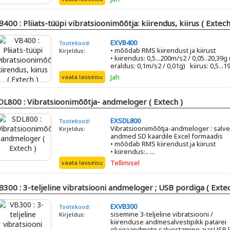
B400 : Pliiats-tüüpi vibratsioonimõõtja: kiirendus, kiirus ( Extech
EXVB400
Tootekood:
• mõõdab RMS kiirendust ja kiirust
Kirjeldus:
• kiirendus: 0,5...200m/s2 / 0,05..20,39g 
eraldus: 0,1m/s2 / 0,01g) kiirus: 0,5...19 
Jah
vaata laoseisu
DL800 : Vibratsioonimõõtja- andmeloger ( Extech )
EXSDL800
Tootekood:
Vibratsioonimõõtja-andmeloger : salv
Kirjeldus:
andmed SD kaardile Excel formaadis
• mõõdab RMS kiirendust ja kiirust
• kiirendus:.. ...
Tellimisel
vaata laoseisu
B300 : 3-teljeline vibratsiooni andmeloger ; USB pordiga ( Extec
EXVB300
Tootekood:
sisemine 3-teljeline vibratsiooni /
Kirjeldus:
kiirenduse andmesalvestipikk patarei
eluigaandmete salvestamine ajasUSB l