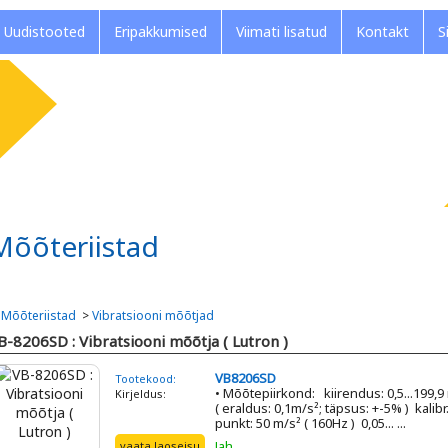
Uudistooted
Eripakkumised
Viimati lisatud
Kontakt
S
Mõõteriistad
>
Mõõteriistad
>
Vibratsiooni mõõtjad
B-8206SD : Vibratsiooni mõõtja ( Lutron )
VB8206SD
Tootekood:
• Mõõtepiirkond: kiirendus: 0,5...199,9
Kirjeldus:
( eraldus: 0,1m/s²; täpsus: +-5% ) kalibr
punkt: 50 m/s² ( 160Hz ) 0,05... ...
Jah
vaata laoseisu